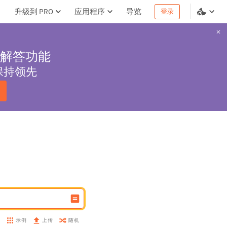
升级到 PRO
应用程序
导览
登录
解答功能
保持领先
示例
随机
盘
上传