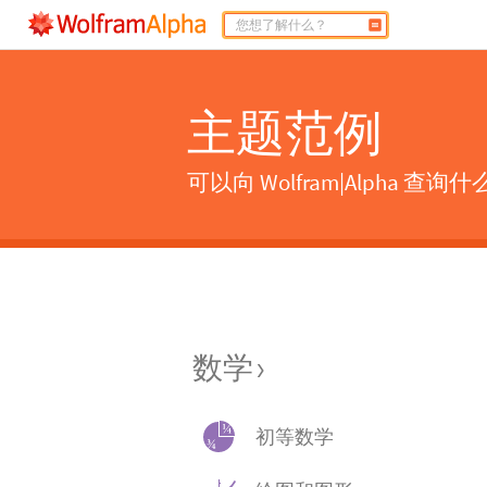
主题范例
可以向 Wolfram|Alpha 查
数学
›
初等数学