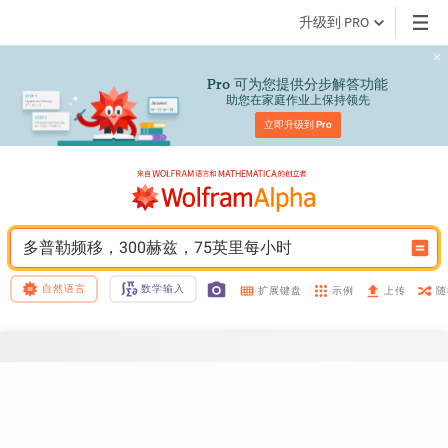
升级到 PRO
 可为您提供分步解答功能
Pro
助您在家庭作业上保持领先
立即升级到 
Pro
多普勒频移，300赫兹，75英里每小时
自然语言
数学输入
示例
随
扩展键盘
上传