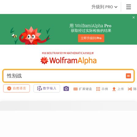
升级到 PRO
用 Wolfram|Alpha 
Pro
获取经过实际检验的结果
立即升级到 
Pro
性别战
自然语言
数学输入
示例
随
扩展键盘
上传