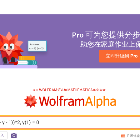
Pro
可为您提供分步
助您在家庭作业上
立即升级到 
Pro
y - 1))^2, y(1) = 0
输入
扩展键