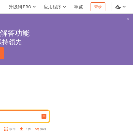
升级到 PRO
应用程序
导览
登录
解答功能
保持领先
示例
随机
盘
上传