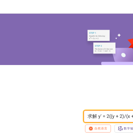
求解 y' = 2((y + 2)/(x + 
自然语言
数学