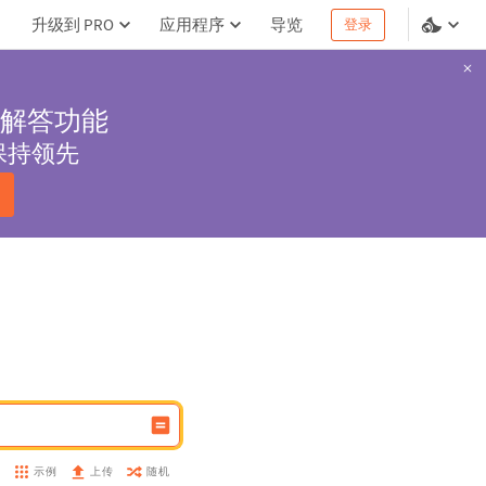
升级到 PRO
应用程序
导览
登录
解答功能
保持领先
示例
随机
盘
上传