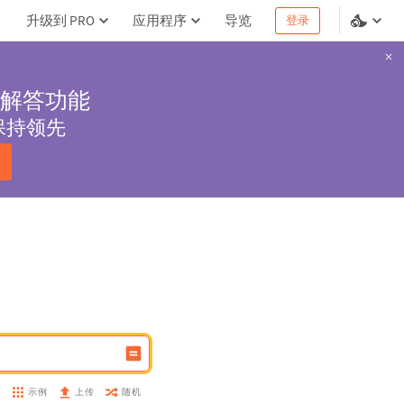
升级到 PRO
应用程序
导览
登录
解答功能
保持领先
示例
随机
盘
上传