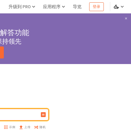
升级到 PRO
应用程序
导览
登录
解答功能
保持领先
示例
随机
盘
上传