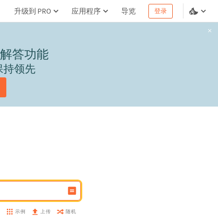
升级到 PRO
应用程序
导览
登录
解答功能
保持领先
示例
随机
盘
上传