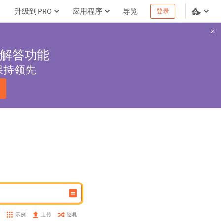
升级到 PRO
应用程序
导览
登录
解答功能
保持领先
示例
随机
盘
上传