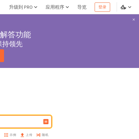
升级到 PRO
应用程序
导览
登录
解答功能
保持领先
示例
随机
盘
上传