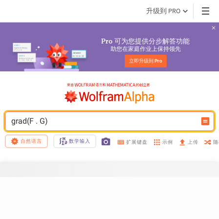
升级到 PRO
 可为您提供分步解答功能
Pro
助您在家庭作业上保持领先
立即升级到 
Pro
grad(F . G)
自然语言
数学输入
示例
随
扩展键盘
上传