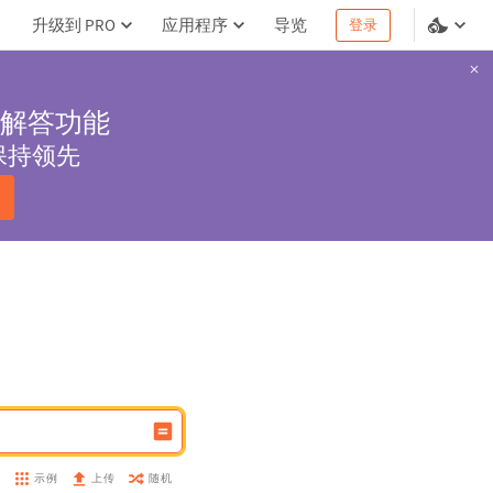
升级到 PRO
应用程序
导览
登录
解答功能
保持领先
示例
随机
盘
上传