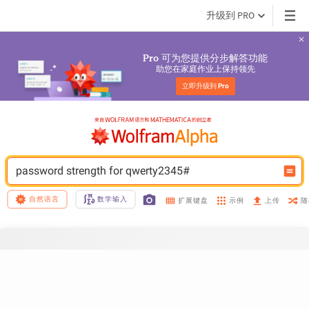
升级到 PRO
 可为您提供分步解答功能
Pro
助您在家庭作业上保持领先
立即升级到 
Pro
password strength for qwerty2345#
自然语言
数学输入
示例
随
扩展键盘
上传