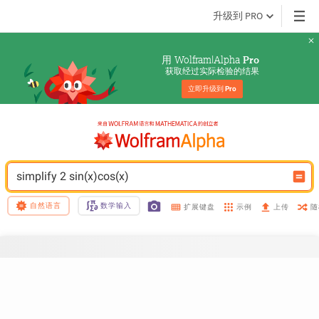
升级到 PRO
用 Wolfram|Alpha 
Pro
获取经过实际检验的结果
立即升级到 
Pro
simplify 2 sin(x)cos(x)
自然语言
数学输入
示例
随
扩展键盘
上传