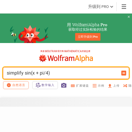
升级到 PRO
用 Wolfram|Alpha 
Pro
获取经过实际检验的结果
立即升级到 
Pro
simplify sin(x + pi/4)
自然语言
数学输入
示例
随
扩展键盘
上传