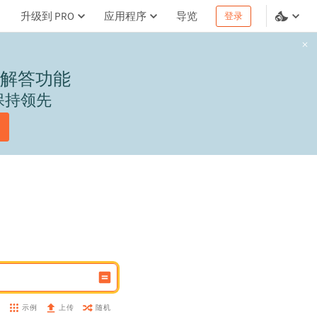
升级到 PRO
应用程序
导览
登录
解答功能
保持领先
示例
随机
盘
上传