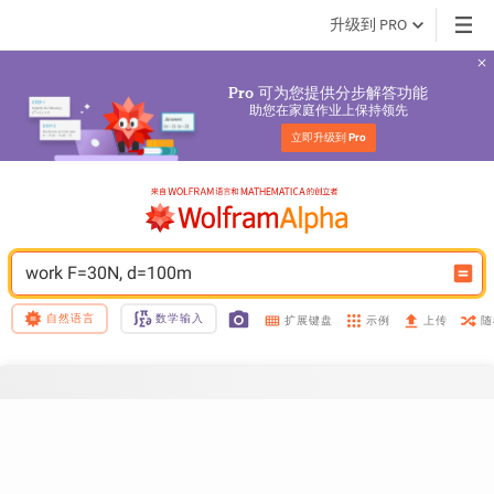
升级到 PRO
 可为您提供分步解答功能
Pro
助您在家庭作业上保持领先
立即升级到 
Pro
work F=30N, d=100m
自然语言
数学输入
示例
随
扩展键盘
上传